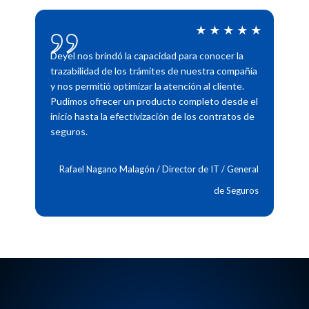
★★★★★
Deyel nos brindó la capacidad para conocer la
trazabilidad de los trámites de nuestra compañía
y nos permitió optimizar la atención al cliente.
Pudimos ofrecer un producto completo desde el
inicio hasta la efectivización de los contratos de
seguros.
Rafael Nagano Malagón / Director de IT / General
de Seguros